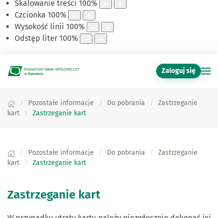
Skalowanie treści
100
%
Czcionka
100
%
Wysokość linii
100
%
Odstęp liter
100
%
Zaloguj się
Pozostałe informacje
Do pobrania
Zastrzeganie
kart
Zastrzeganie kart
Pozostałe informacje
Do pobrania
Zastrzeganie
kart
Zastrzeganie kart
Zastrzeganie kart
W przypadku utraty karty należy niezwłocznie dokonać jej